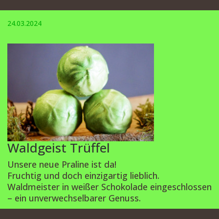
24.03.2024
Waldgeist Trüffel
Unsere neue Praline ist da!
Fruchtig und doch einzigartig lieblich.
Waldmeister in weißer Schokolade eingeschlossen
– ein unverwechselbarer Genuss.