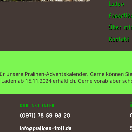
Laden
Fanartik
Über mi
Kontakt
 für unsere Pralinen-Adventskalender. Gerne können Si
 Laden ab 15.11.2024 erhältlich. Gerne vorab aber sch
KONTAKTDATEN
(0
971) 78 59 98 20
info@pralinen-troll.de