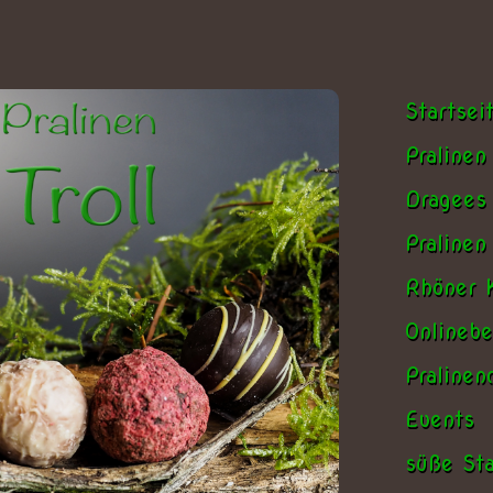
Startsei
Pralinen
Dragees
Pralinen
Rhöner K
Onlinebe
Praline
Events
süße Sta