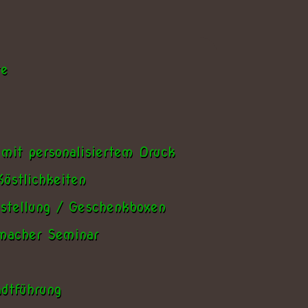
te
 mit personalisiertem Druck
östlichkeiten
stellung / Geschenkboxen
nmacher Seminar
dtführung