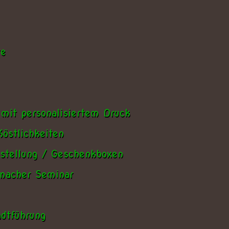
te
 mit personalisiertem Druck
östlichkeiten
stellung / Geschenkboxen
nmacher Seminar
dtführung