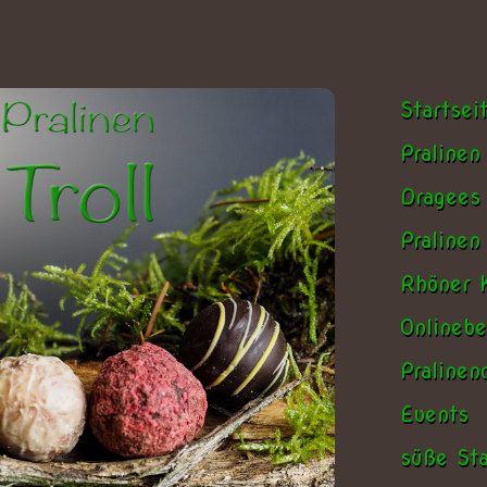
Startsei
Pralinen
Dragees
Pralinen
Rhöner K
Onlinebe
Praline
Events
süße Sta