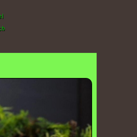
el
ch