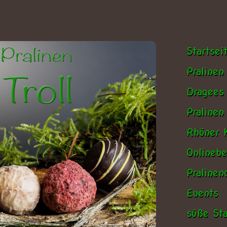
Startsei
Pralinen
Dragees
Pralinen
Rhöner K
Onlinebe
Praline
Events
süße Sta