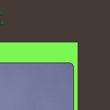
el
ch