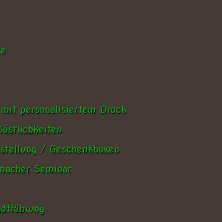
te
 mit personalisiertem Druck
östlichkeiten
stellung / Geschenkboxen
nmacher Seminar
dtführung